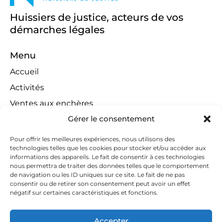
Huissiers de justice, acteurs de vos
démarches légales
Menu
Accueil
Activités
Ventes aux enchères
Gérer le consentement
Compétences territoriales
Jeux concours
Pour offrir les meilleures expériences, nous utilisons des
technologies telles que les cookies pour stocker et/ou accéder aux
Liens
informations des appareils. Le fait de consentir à ces technologies
Contact
nous permettra de traiter des données telles que le comportement
de navigation ou les ID uniques sur ce site. Le fait de ne pas
Contactez-nous
consentir ou de retirer son consentement peut avoir un effet
négatif sur certaines caractéristiques et fonctions.
huissiers@tapella-nilles.lu
+352 26 53 50-1
Accepter