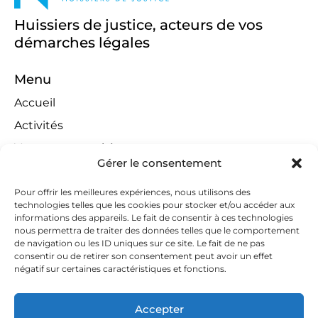
Huissiers de justice, acteurs de vos
démarches légales
Menu
Accueil
Activités
Ventes aux enchères
Gérer le consentement
Compétences territoriales
Jeux concours
Pour offrir les meilleures expériences, nous utilisons des
technologies telles que les cookies pour stocker et/ou accéder aux
Liens
informations des appareils. Le fait de consentir à ces technologies
nous permettra de traiter des données telles que le comportement
Contact
de navigation ou les ID uniques sur ce site. Le fait de ne pas
consentir ou de retirer son consentement peut avoir un effet
Contactez-nous
négatif sur certaines caractéristiques et fonctions.
huissiers@tapella-nilles.lu
Accepter
+352 26 53 50-1