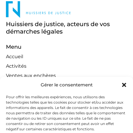
Huissiers de justice, acteurs de vos
démarches légales
Menu
Accueil
Activités
Ventes aux enchères
Gérer le consentement
Compétences territoriales
Jeux concours
Pour offrir les meilleures expériences, nous utilisons des
technologies telles que les cookies pour stocker et/ou accéder aux
Liens
informations des appareils. Le fait de consentir à ces technologies
Contact
nous permettra de traiter des données telles que le comportement
de navigation ou les ID uniques sur ce site. Le fait de ne pas
Contactez-nous
consentir ou de retirer son consentement peut avoir un effet
négatif sur certaines caractéristiques et fonctions.
huissiers@tapella-nilles.lu