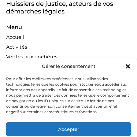
Huissiers de justice, acteurs de vos
démarches légales
Menu
Accueil
Activités
Ventes aux enchères
Gérer le consentement
Compétences territoriales
Jeux concours
Pour offrir les meilleures expériences, nous utilisons des
technologies telles que les cookies pour stocker et/ou accéder aux
Liens
informations des appareils. Le fait de consentir à ces technologies
Contact
nous permettra de traiter des données telles que le comportement
de navigation ou les ID uniques sur ce site. Le fait de ne pas
Contactez-nous
consentir ou de retirer son consentement peut avoir un effet
négatif sur certaines caractéristiques et fonctions.
huissiers@tapella-nilles.lu
+352 26 53 50-1
Accepter