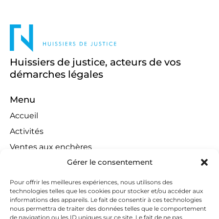
Huissiers de justice, acteurs de vos
démarches légales
Menu
Accueil
Activités
Ventes aux enchères
Gérer le consentement
Compétences territoriales
Jeux concours
Pour offrir les meilleures expériences, nous utilisons des
technologies telles que les cookies pour stocker et/ou accéder aux
Liens
informations des appareils. Le fait de consentir à ces technologies
Contact
nous permettra de traiter des données telles que le comportement
de navigation ou les ID uniques sur ce site. Le fait de ne pas