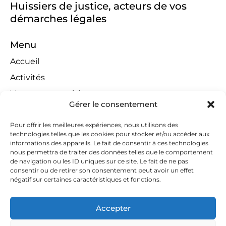
Huissiers de justice, acteurs de vos
démarches légales
Menu
Accueil
Activités
Ventes aux enchères
Gérer le consentement
Compétences territoriales
Jeux concours
Pour offrir les meilleures expériences, nous utilisons des
technologies telles que les cookies pour stocker et/ou accéder aux
Liens
informations des appareils. Le fait de consentir à ces technologies
nous permettra de traiter des données telles que le comportement
Contact
de navigation ou les ID uniques sur ce site. Le fait de ne pas
consentir ou de retirer son consentement peut avoir un effet
Contactez-nous
négatif sur certaines caractéristiques et fonctions.
huissiers@tapella-nilles.lu
Accepter
+352 26 53 50-1