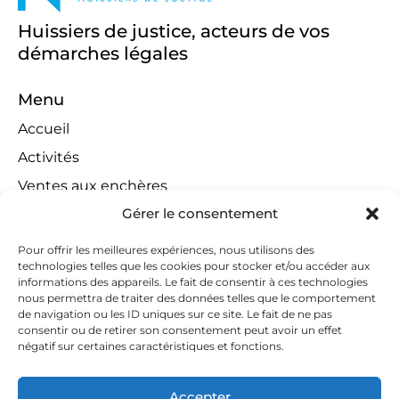
Huissiers de justice, acteurs de vos
démarches légales
Menu
Accueil
Activités
Ventes aux enchères
Gérer le consentement
Compétences territoriales
Jeux concours
Pour offrir les meilleures expériences, nous utilisons des
technologies telles que les cookies pour stocker et/ou accéder aux
Liens
informations des appareils. Le fait de consentir à ces technologies
Contact
nous permettra de traiter des données telles que le comportement
de navigation ou les ID uniques sur ce site. Le fait de ne pas
Contactez-nous
consentir ou de retirer son consentement peut avoir un effet
négatif sur certaines caractéristiques et fonctions.
huissiers@tapella-nilles.lu
+352 26 53 50-1
Accepter