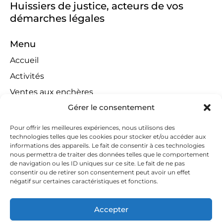
Huissiers de justice, acteurs de vos
démarches légales
Menu
Accueil
Activités
Ventes aux enchères
Gérer le consentement
Compétences territoriales
Jeux concours
Pour offrir les meilleures expériences, nous utilisons des
technologies telles que les cookies pour stocker et/ou accéder aux
Liens
informations des appareils. Le fait de consentir à ces technologies
Contact
nous permettra de traiter des données telles que le comportement
de navigation ou les ID uniques sur ce site. Le fait de ne pas
Contactez-nous
consentir ou de retirer son consentement peut avoir un effet
négatif sur certaines caractéristiques et fonctions.
huissiers@tapella-nilles.lu
+352 26 53 50-1
Accepter