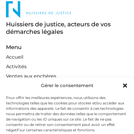
Huissiers de justice, acteurs de vos
démarches légales
Menu
Accueil
Activités
Ventes aux enchères
Gérer le consentement
Compétences territoriales
Jeux concours
Pour offrir les meilleures expériences, nous utilisons des
technologies telles que les cookies pour stocker et/ou accéder aux
Liens
informations des appareils. Le fait de consentir à ces technologies
Contact
nous permettra de traiter des données telles que le comportement
de navigation ou les ID uniques sur ce site. Le fait de ne pas
Contactez-nous
consentir ou de retirer son consentement peut avoir un effet
négatif sur certaines caractéristiques et fonctions.
huissiers@tapella-nilles.lu