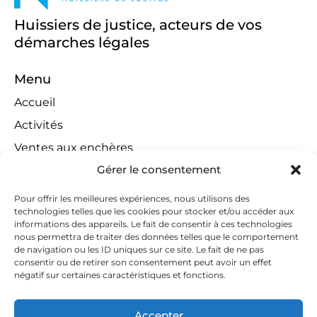
Huissiers de justice, acteurs de vos
démarches légales
Menu
Accueil
Activités
Ventes aux enchères
Gérer le consentement
Compétences territoriales
Jeux concours
Pour offrir les meilleures expériences, nous utilisons des
technologies telles que les cookies pour stocker et/ou accéder aux
Liens
informations des appareils. Le fait de consentir à ces technologies
Contact
nous permettra de traiter des données telles que le comportement
de navigation ou les ID uniques sur ce site. Le fait de ne pas
Contactez-nous
consentir ou de retirer son consentement peut avoir un effet
négatif sur certaines caractéristiques et fonctions.
huissiers@tapella-nilles.lu
+352 26 53 50-1
Accepter