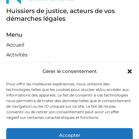
Huissiers de justice, acteurs de vos
démarches légales
Menu
Accueil
Activités
Ventes aux enchères
Gérer le consentement
Compétences territoriales
Jeux concours
Pour offrir les meilleures expériences, nous utilisons des
technologies telles que les cookies pour stocker et/ou accéder aux
Liens
informations des appareils. Le fait de consentir à ces technologies
nous permettra de traiter des données telles que le comportement
Contact
de navigation ou les ID uniques sur ce site. Le fait de ne pas
consentir ou de retirer son consentement peut avoir un effet
Contactez-nous
négatif sur certaines caractéristiques et fonctions.
huissiers@tapella-nilles.lu
Accepter
+352 26 53 50-1