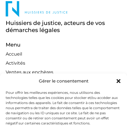
Huissiers de justice, acteurs de vos
démarches légales
Menu
Accueil
Activités
Ventes aux enchères
Gérer le consentement
Compétences territoriales
Jeux concours
Pour offrir les meilleures expériences, nous utilisons des
technologies telles que les cookies pour stocker et/ou accéder aux
Liens
informations des appareils. Le fait de consentir à ces technologies
Contact
nous permettra de traiter des données telles que le comportement
de navigation ou les ID uniques sur ce site. Le fait de ne pas
Contactez-nous
consentir ou de retirer son consentement peut avoir un effet
négatif sur certaines caractéristiques et fonctions.
huissiers@tapella-nilles.lu