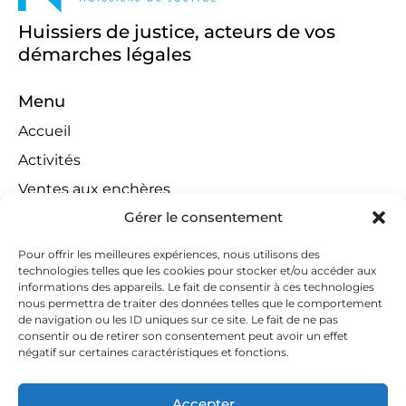
Huissiers de justice, acteurs de vos
démarches légales
Menu
Accueil
Activités
Ventes aux enchères
Gérer le consentement
Compétences territoriales
Jeux concours
Pour offrir les meilleures expériences, nous utilisons des
technologies telles que les cookies pour stocker et/ou accéder aux
Liens
informations des appareils. Le fait de consentir à ces technologies
Contact
nous permettra de traiter des données telles que le comportement
de navigation ou les ID uniques sur ce site. Le fait de ne pas
Contactez-nous
consentir ou de retirer son consentement peut avoir un effet
négatif sur certaines caractéristiques et fonctions.
huissiers@tapella-nilles.lu
+352 26 53 50-1
Accepter