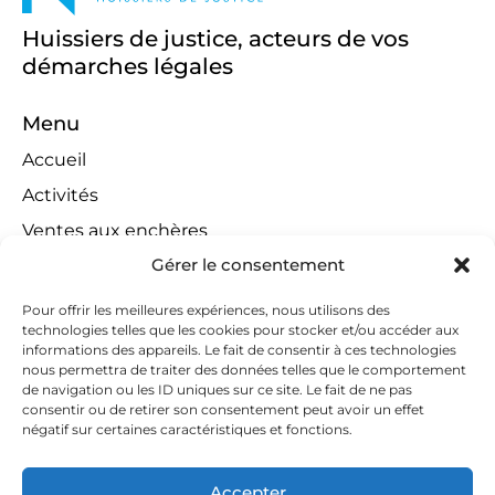
Huissiers de justice, acteurs de vos
démarches légales
Menu
Accueil
Activités
Ventes aux enchères
Gérer le consentement
Compétences territoriales
Jeux concours
Pour offrir les meilleures expériences, nous utilisons des
technologies telles que les cookies pour stocker et/ou accéder aux
Liens
informations des appareils. Le fait de consentir à ces technologies
Contact
nous permettra de traiter des données telles que le comportement
de navigation ou les ID uniques sur ce site. Le fait de ne pas
Contactez-nous
consentir ou de retirer son consentement peut avoir un effet
négatif sur certaines caractéristiques et fonctions.
huissiers@tapella-nilles.lu
+352 26 53 50-1
Accepter