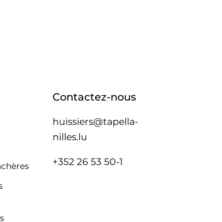
Contactez-nous
huissiers@tapella-
nilles.lu
+352 26 53 50-1
nchères
s
s