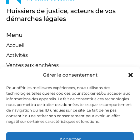
Huissiers de justice, acteurs de vos
démarches légales
Menu
Accueil
Activités
Ventes aux enchères
Gérer le consentement
Compétences territoriales
Jeux concours
Pour offrir les meilleures expériences, nous utilisons des
technologies telles que les cookies pour stocker et/ou accéder aux
Liens
informations des appareils. Le fait de consentir à ces technologies
Contact
nous permettra de traiter des données telles que le comportement
de navigation ou les ID uniques sur ce site. Le fait de ne pas
Contactez-nous
consentir ou de retirer son consentement peut avoir un effet
négatif sur certaines caractéristiques et fonctions.
huissiers@tapella-nilles.lu
+352 26 53 50-1
Accepter