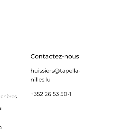
Contactez-nous
huissiers@tapella-
nilles.lu
+352 26 53 50-1
nchères
s
s