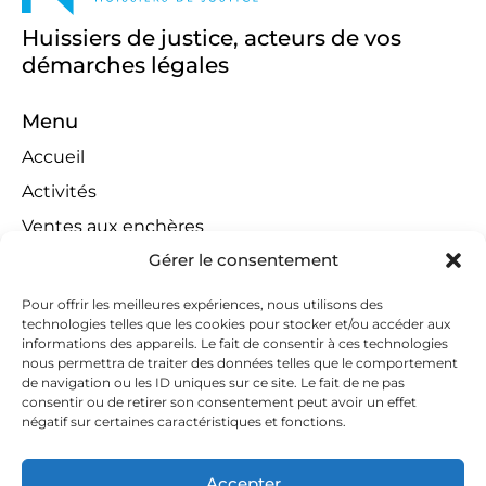
Huissiers de justice, acteurs de vos
démarches légales
Menu
Accueil
Activités
Ventes aux enchères
Gérer le consentement
Compétences territoriales
Jeux concours
Pour offrir les meilleures expériences, nous utilisons des
technologies telles que les cookies pour stocker et/ou accéder aux
Liens
informations des appareils. Le fait de consentir à ces technologies
Contact
nous permettra de traiter des données telles que le comportement
de navigation ou les ID uniques sur ce site. Le fait de ne pas
Contactez-nous
consentir ou de retirer son consentement peut avoir un effet
négatif sur certaines caractéristiques et fonctions.
huissiers@tapella-nilles.lu
+352 26 53 50-1
Accepter