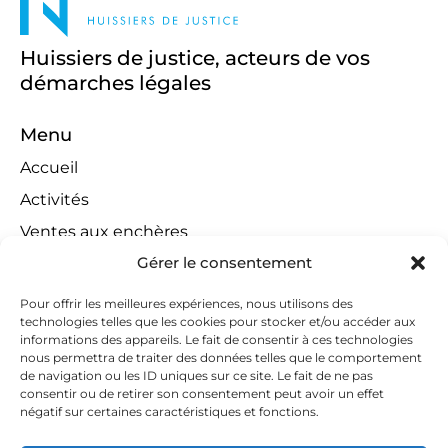
Huissiers de justice, acteurs de vos
démarches légales
Menu
Accueil
Activités
Ventes aux enchères
Gérer le consentement
Compétences territoriales
Jeux concours
Pour offrir les meilleures expériences, nous utilisons des
technologies telles que les cookies pour stocker et/ou accéder aux
Liens
informations des appareils. Le fait de consentir à ces technologies
Contact
nous permettra de traiter des données telles que le comportement
de navigation ou les ID uniques sur ce site. Le fait de ne pas
Contactez-nous
consentir ou de retirer son consentement peut avoir un effet
négatif sur certaines caractéristiques et fonctions.
huissiers@tapella-nilles.lu