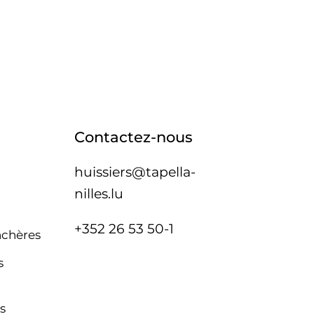
Contactez-nous
huissiers@tapella-
nilles.lu
+352 26 53 50-1
nchères
s
s