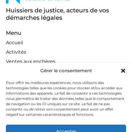
Huissiers de justice, acteurs de vos
démarches légales
Menu
Accueil
Activités
Ventes aux enchères
Gérer le consentement
Compétences territoriales
Jeux concours
Pour offrir les meilleures expériences, nous utilisons des
technologies telles que les cookies pour stocker et/ou accéder aux
Liens
informations des appareils. Le fait de consentir à ces technologies
Contact
nous permettra de traiter des données telles que le comportement
de navigation ou les ID uniques sur ce site. Le fait de ne pas
Contactez-nous
consentir ou de retirer son consentement peut avoir un effet
négatif sur certaines caractéristiques et fonctions.
huissiers@tapella-nilles.lu
+352 26 53 50-1
Accepter