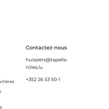
Contactez-nous
huissiers@tapella-
nilles.lu
+352 26 53 50-1
nchères
s
s