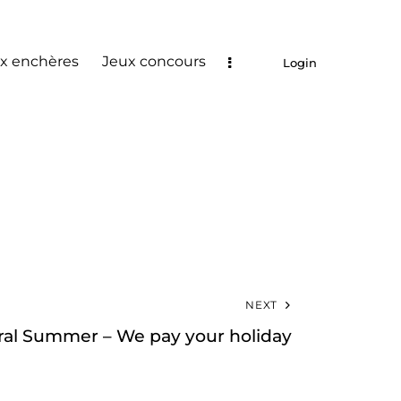
x enchères
Jeux concours
Login
NEXT
ral Summer – We pay your holiday