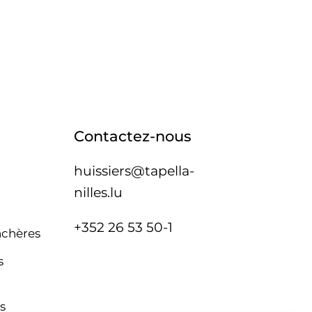
Contactez-nous
huissiers@tapella-
nilles.lu
+352 26 53 50-1
nchères
s
s