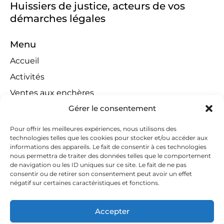
Huissiers de justice, acteurs de vos
démarches légales
Menu
Accueil
Activités
Ventes aux enchères
Gérer le consentement
Compétences territoriales
Jeux concours
Pour offrir les meilleures expériences, nous utilisons des
technologies telles que les cookies pour stocker et/ou accéder aux
Liens
informations des appareils. Le fait de consentir à ces technologies
Contact
nous permettra de traiter des données telles que le comportement
de navigation ou les ID uniques sur ce site. Le fait de ne pas
Contactez-nous
consentir ou de retirer son consentement peut avoir un effet
négatif sur certaines caractéristiques et fonctions.
huissiers@tapella-nilles.lu
+352 26 53 50-1
Accepter