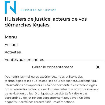
Huissiers de justice, acteurs de vos
démarches légales
Menu
Accueil
Activités
Ventes aux enchères
Gérer le consentement
Compétences territoriales
Jeux concours
Pour offrir les meilleures expériences, nous utilisons des
technologies telles que les cookies pour stocker et/ou accéder aux
Liens
informations des appareils. Le fait de consentir à ces technologies
Contact
nous permettra de traiter des données telles que le comportement
de navigation ou les ID uniques sur ce site. Le fait de ne pas
Contactez-nous
consentir ou de retirer son consentement peut avoir un effet
négatif sur certaines caractéristiques et fonctions.
huissiers@tapella-nilles.lu