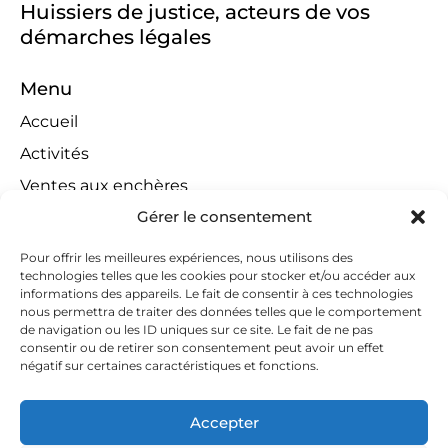
Huissiers de justice, acteurs de vos
démarches légales
Menu
Accueil
Activités
Ventes aux enchères
Gérer le consentement
Compétences territoriales
Jeux concours
Pour offrir les meilleures expériences, nous utilisons des
technologies telles que les cookies pour stocker et/ou accéder aux
Liens
informations des appareils. Le fait de consentir à ces technologies
Contact
nous permettra de traiter des données telles que le comportement
de navigation ou les ID uniques sur ce site. Le fait de ne pas
Contactez-nous
consentir ou de retirer son consentement peut avoir un effet
négatif sur certaines caractéristiques et fonctions.
huissiers@tapella-nilles.lu
+352 26 53 50-1
Accepter