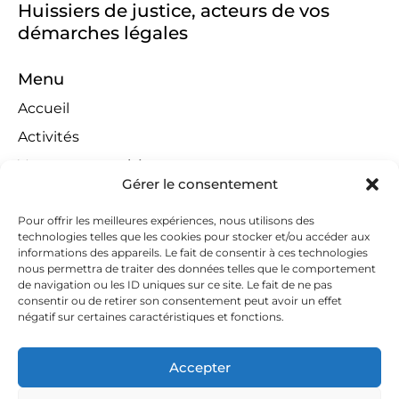
Huissiers de justice, acteurs de vos
démarches légales
Menu
Accueil
Activités
Ventes aux enchères
Gérer le consentement
Compétences territoriales
Jeux concours
Pour offrir les meilleures expériences, nous utilisons des
technologies telles que les cookies pour stocker et/ou accéder aux
Liens
informations des appareils. Le fait de consentir à ces technologies
nous permettra de traiter des données telles que le comportement
Contact
de navigation ou les ID uniques sur ce site. Le fait de ne pas
consentir ou de retirer son consentement peut avoir un effet
Contactez-nous
négatif sur certaines caractéristiques et fonctions.
huissiers@tapella-nilles.lu
Accepter
+352 26 53 50-1