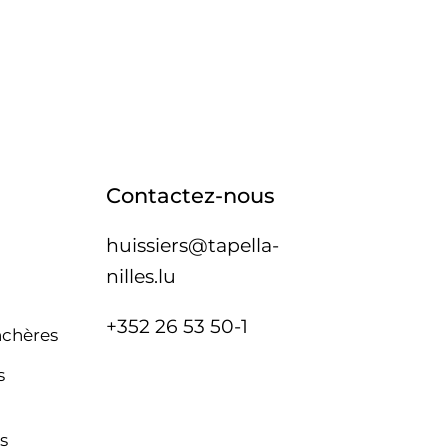
Contactez-nous
huissiers@tapella-
nilles.lu
+352 26 53 50-1
nchères
s
s