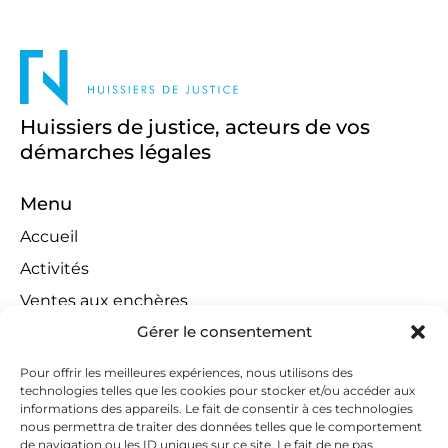
Huissiers de justice, acteurs de vos
démarches légales
Menu
Accueil
Activités
Ventes aux enchères
Gérer le consentement
Compétences territoriales
Jeux concours
Pour offrir les meilleures expériences, nous utilisons des
technologies telles que les cookies pour stocker et/ou accéder aux
Liens
informations des appareils. Le fait de consentir à ces technologies
Contact
nous permettra de traiter des données telles que le comportement
de navigation ou les ID uniques sur ce site. Le fait de ne pas