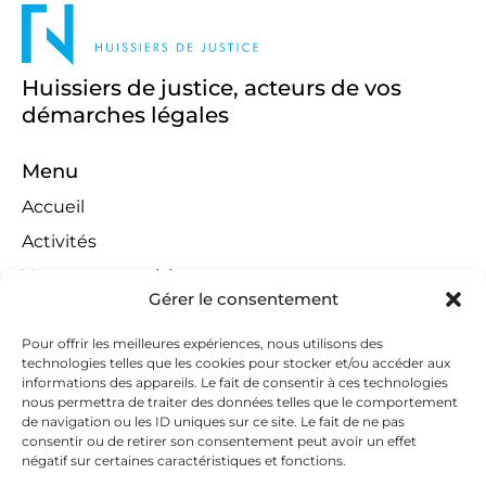
Huissiers de justice, acteurs de vos
démarches légales
Menu
Accueil
Activités
Ventes aux enchères
Gérer le consentement
Compétences territoriales
Jeux concours
Pour offrir les meilleures expériences, nous utilisons des
technologies telles que les cookies pour stocker et/ou accéder aux
Liens
informations des appareils. Le fait de consentir à ces technologies
nous permettra de traiter des données telles que le comportement
Contact
de navigation ou les ID uniques sur ce site. Le fait de ne pas
consentir ou de retirer son consentement peut avoir un effet
Contactez-nous
négatif sur certaines caractéristiques et fonctions.
huissiers@tapella-nilles.lu