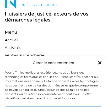
Huissiers de justice, acteurs de vos
démarches légales
Menu
Accueil
Activités
Ventes aux enchères
Gérer le consentement
Compétences territoriales
Jeux concours
Pour offrir les meilleures expériences, nous utilisons des
technologies telles que les cookies pour stocker et/ou accéder aux
Liens
informations des appareils. Le fait de consentir à ces technologies
Contact
nous permettra de traiter des données telles que le comportement
de navigation ou les ID uniques sur ce site. Le fait de ne pas
Contactez-nous
consentir ou de retirer son consentement peut avoir un effet
négatif sur certaines caractéristiques et fonctions.
huissiers@tapella-nilles.lu