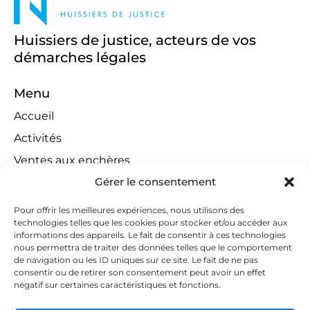
Huissiers de justice, acteurs de vos
démarches légales
Menu
Accueil
Activités
Ventes aux enchères
Gérer le consentement
Compétences territoriales
Jeux concours
Pour offrir les meilleures expériences, nous utilisons des
technologies telles que les cookies pour stocker et/ou accéder aux
Liens
informations des appareils. Le fait de consentir à ces technologies
Contact
nous permettra de traiter des données telles que le comportement
de navigation ou les ID uniques sur ce site. Le fait de ne pas
Contactez-nous
consentir ou de retirer son consentement peut avoir un effet
négatif sur certaines caractéristiques et fonctions.
huissiers@tapella-nilles.lu