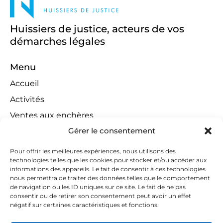
Huissiers de justice, acteurs de vos
démarches légales
Menu
Accueil
Activités
Ventes aux enchères
Gérer le consentement
Compétences territoriales
Jeux concours
Pour offrir les meilleures expériences, nous utilisons des
technologies telles que les cookies pour stocker et/ou accéder aux
Liens
informations des appareils. Le fait de consentir à ces technologies
Contact
nous permettra de traiter des données telles que le comportement
de navigation ou les ID uniques sur ce site. Le fait de ne pas
Contactez-nous
consentir ou de retirer son consentement peut avoir un effet
négatif sur certaines caractéristiques et fonctions.
huissiers@tapella-nilles.lu