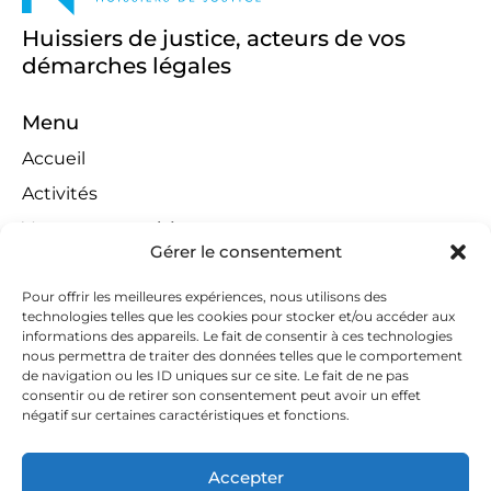
Huissiers de justice, acteurs de vos
démarches légales
Menu
Accueil
Activités
Ventes aux enchères
Gérer le consentement
Compétences territoriales
Jeux concours
Pour offrir les meilleures expériences, nous utilisons des
technologies telles que les cookies pour stocker et/ou accéder aux
Liens
informations des appareils. Le fait de consentir à ces technologies
nous permettra de traiter des données telles que le comportement
Contact
de navigation ou les ID uniques sur ce site. Le fait de ne pas
consentir ou de retirer son consentement peut avoir un effet
Contactez-nous
négatif sur certaines caractéristiques et fonctions.
huissiers@tapella-nilles.lu
Accepter
+352 26 53 50-1