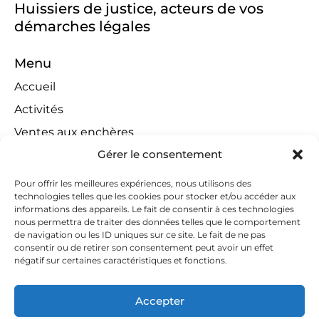
Huissiers de justice, acteurs de vos
démarches légales
Menu
Accueil
Activités
Ventes aux enchères
Gérer le consentement
Compétences territoriales
Jeux concours
Pour offrir les meilleures expériences, nous utilisons des
technologies telles que les cookies pour stocker et/ou accéder aux
Liens
informations des appareils. Le fait de consentir à ces technologies
Contact
nous permettra de traiter des données telles que le comportement
de navigation ou les ID uniques sur ce site. Le fait de ne pas
Contactez-nous
consentir ou de retirer son consentement peut avoir un effet
négatif sur certaines caractéristiques et fonctions.
huissiers@tapella-nilles.lu
+352 26 53 50-1
Accepter