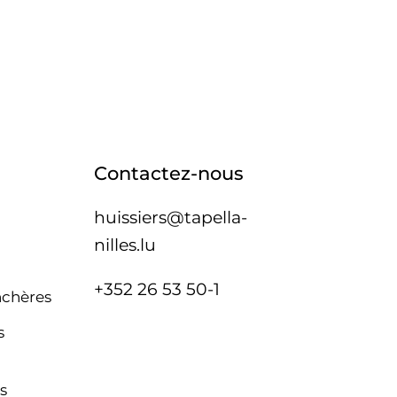
Contactez-nous
huissiers@tapella-
nilles.lu
+352 26 53 50-1
nchères
s
s