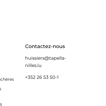
Contactez-nous
huissiers@tapella-
nilles.lu
+352 26 53 50-1
nchères
s
s