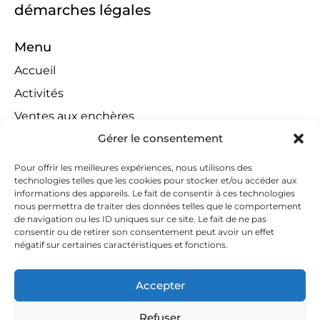
démarches légales
Menu
Accueil
Activités
Ventes aux enchères
Gérer le consentement
Compétences territoriales
Jeux concours
Pour offrir les meilleures expériences, nous utilisons des
technologies telles que les cookies pour stocker et/ou accéder aux
Liens
informations des appareils. Le fait de consentir à ces technologies
Contact
nous permettra de traiter des données telles que le comportement
de navigation ou les ID uniques sur ce site. Le fait de ne pas
Contactez-nous
consentir ou de retirer son consentement peut avoir un effet
négatif sur certaines caractéristiques et fonctions.
huissiers@tapella-nilles.lu
+352 26 53 50-1
Accepter
Refuser