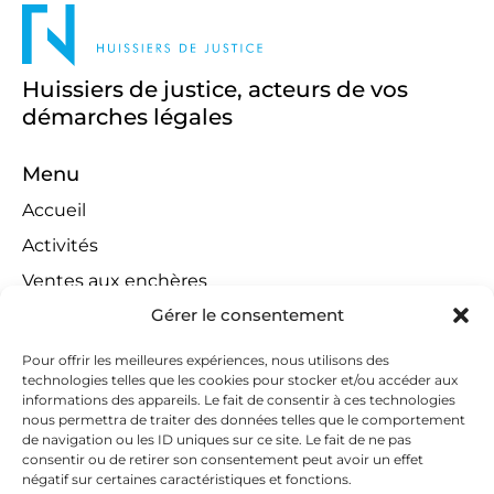
Huissiers de justice, acteurs de vos
démarches légales
Menu
Accueil
Activités
Ventes aux enchères
Gérer le consentement
Compétences territoriales
Jeux concours
Pour offrir les meilleures expériences, nous utilisons des
technologies telles que les cookies pour stocker et/ou accéder aux
Liens
informations des appareils. Le fait de consentir à ces technologies
Contact
nous permettra de traiter des données telles que le comportement
de navigation ou les ID uniques sur ce site. Le fait de ne pas
Contactez-nous
consentir ou de retirer son consentement peut avoir un effet
négatif sur certaines caractéristiques et fonctions.
huissiers@tapella-nilles.lu