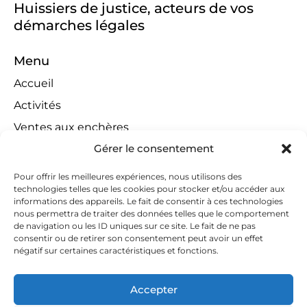
Huissiers de justice, acteurs de vos
démarches légales
Menu
Accueil
Activités
Ventes aux enchères
Gérer le consentement
Compétences territoriales
Jeux concours
Pour offrir les meilleures expériences, nous utilisons des
technologies telles que les cookies pour stocker et/ou accéder aux
Liens
informations des appareils. Le fait de consentir à ces technologies
Contact
nous permettra de traiter des données telles que le comportement
de navigation ou les ID uniques sur ce site. Le fait de ne pas
Contactez-nous
consentir ou de retirer son consentement peut avoir un effet
négatif sur certaines caractéristiques et fonctions.
huissiers@tapella-nilles.lu
+352 26 53 50-1
Accepter