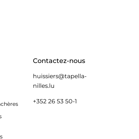
Contactez-nous
huissiers@tapella-
nilles.lu
+352 26 53 50-1
nchères
s
s