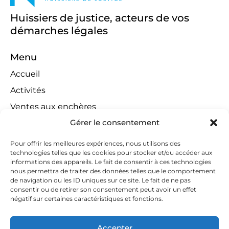
Huissiers de justice, acteurs de vos
démarches légales
Menu
Accueil
Activités
Ventes aux enchères
Gérer le consentement
Compétences territoriales
Jeux concours
Pour offrir les meilleures expériences, nous utilisons des
technologies telles que les cookies pour stocker et/ou accéder aux
Liens
informations des appareils. Le fait de consentir à ces technologies
Contact
nous permettra de traiter des données telles que le comportement
de navigation ou les ID uniques sur ce site. Le fait de ne pas
Contactez-nous
consentir ou de retirer son consentement peut avoir un effet
négatif sur certaines caractéristiques et fonctions.
huissiers@tapella-nilles.lu
+352 26 53 50-1
Accepter