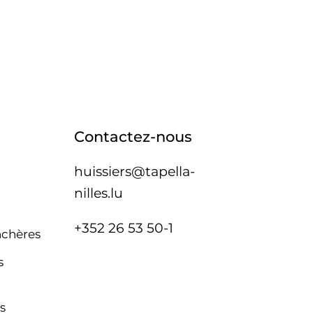
Contactez-nous
huissiers@tapella-
nilles.lu
+352 26 53 50-1
nchères
s
s