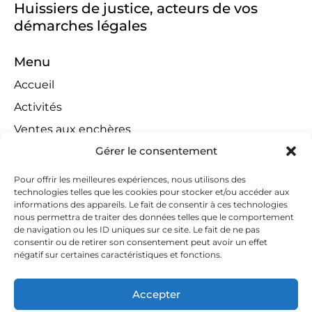
Huissiers de justice, acteurs de vos
démarches légales
Menu
Accueil
Activités
Ventes aux enchères
Gérer le consentement
Compétences territoriales
Jeux concours
Pour offrir les meilleures expériences, nous utilisons des
technologies telles que les cookies pour stocker et/ou accéder aux
Liens
informations des appareils. Le fait de consentir à ces technologies
Contact
nous permettra de traiter des données telles que le comportement
de navigation ou les ID uniques sur ce site. Le fait de ne pas
Contactez-nous
consentir ou de retirer son consentement peut avoir un effet
négatif sur certaines caractéristiques et fonctions.
huissiers@tapella-nilles.lu
+352 26 53 50-1
Accepter