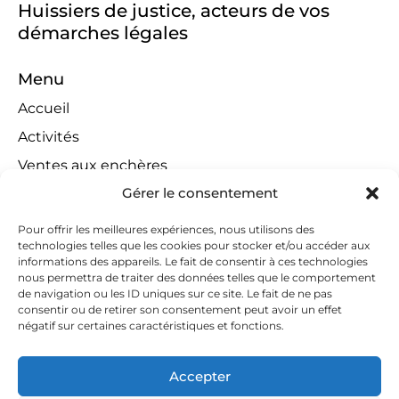
Huissiers de justice, acteurs de vos
démarches légales
Menu
Accueil
Activités
Ventes aux enchères
Gérer le consentement
Compétences territoriales
Jeux concours
Pour offrir les meilleures expériences, nous utilisons des
technologies telles que les cookies pour stocker et/ou accéder aux
Liens
informations des appareils. Le fait de consentir à ces technologies
Contact
nous permettra de traiter des données telles que le comportement
de navigation ou les ID uniques sur ce site. Le fait de ne pas
Contactez-nous
consentir ou de retirer son consentement peut avoir un effet
négatif sur certaines caractéristiques et fonctions.
huissiers@tapella-nilles.lu
+352 26 53 50-1
Accepter