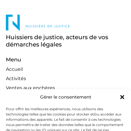
Huissiers de justice, acteurs de vos
démarches légales
Menu
Accueil
Activités
Ventes aux enchères
Gérer le consentement
Compétences territoriales
Jeux concours
Pour offrir les meilleures expériences, nous utilisons des
technologies telles que les cookies pour stocker et/ou accéder aux
Liens
informations des appareils. Le fait de consentir à ces technologies
Contact
nous permettra de traiter des données telles que le comportement
de navigation ou les ID uniques sur ce site. Le fait de ne pas