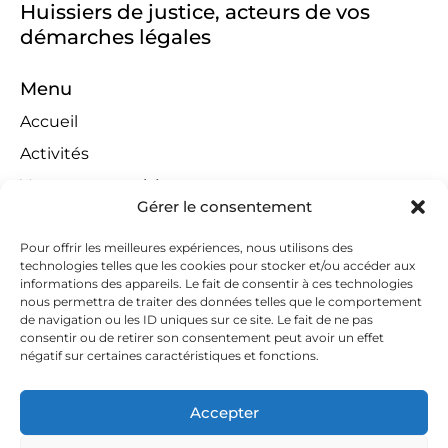
Huissiers de justice, acteurs de vos
démarches légales
Menu
Accueil
Activités
Ventes aux enchères
Gérer le consentement
Compétences territoriales
Jeux concours
Pour offrir les meilleures expériences, nous utilisons des
technologies telles que les cookies pour stocker et/ou accéder aux
Liens
informations des appareils. Le fait de consentir à ces technologies
nous permettra de traiter des données telles que le comportement
Contact
de navigation ou les ID uniques sur ce site. Le fait de ne pas
consentir ou de retirer son consentement peut avoir un effet
Contactez-nous
négatif sur certaines caractéristiques et fonctions.
huissiers@tapella-nilles.lu
Accepter
+352 26 53 50-1