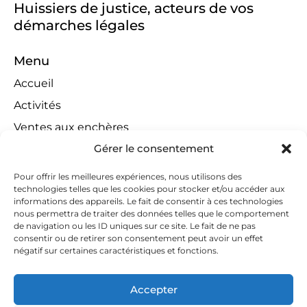
Huissiers de justice, acteurs de vos
démarches légales
Menu
Accueil
Activités
Ventes aux enchères
Gérer le consentement
Compétences territoriales
Jeux concours
Pour offrir les meilleures expériences, nous utilisons des
technologies telles que les cookies pour stocker et/ou accéder aux
Liens
informations des appareils. Le fait de consentir à ces technologies
Contact
nous permettra de traiter des données telles que le comportement
de navigation ou les ID uniques sur ce site. Le fait de ne pas
Contactez-nous
consentir ou de retirer son consentement peut avoir un effet
négatif sur certaines caractéristiques et fonctions.
huissiers@tapella-nilles.lu
+352 26 53 50-1
Accepter