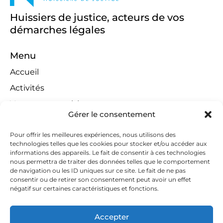
Huissiers de justice, acteurs de vos
démarches légales
Menu
Accueil
Activités
Ventes aux enchères
Gérer le consentement
Compétences territoriales
Jeux concours
Pour offrir les meilleures expériences, nous utilisons des
technologies telles que les cookies pour stocker et/ou accéder aux
Liens
informations des appareils. Le fait de consentir à ces technologies
nous permettra de traiter des données telles que le comportement
Contact
de navigation ou les ID uniques sur ce site. Le fait de ne pas
consentir ou de retirer son consentement peut avoir un effet
Contactez-nous
négatif sur certaines caractéristiques et fonctions.
huissiers@tapella-nilles.lu
Accepter
+352 26 53 50-1