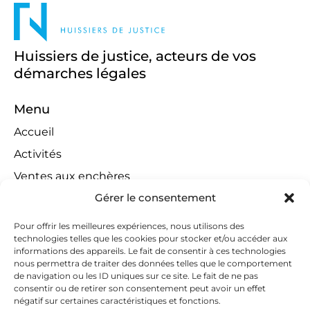
Huissiers de justice, acteurs de vos
démarches légales
Menu
Accueil
Activités
Ventes aux enchères
Gérer le consentement
Compétences territoriales
Jeux concours
Pour offrir les meilleures expériences, nous utilisons des
technologies telles que les cookies pour stocker et/ou accéder aux
Liens
informations des appareils. Le fait de consentir à ces technologies
Contact
nous permettra de traiter des données telles que le comportement
de navigation ou les ID uniques sur ce site. Le fait de ne pas
Contactez-nous
consentir ou de retirer son consentement peut avoir un effet
négatif sur certaines caractéristiques et fonctions.
huissiers@tapella-nilles.lu